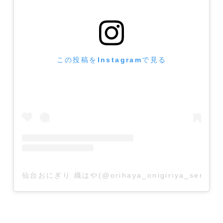
この投稿をInstagramで見る
仙台おにぎり 織はや(@orihaya_onigiriya_send