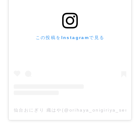
この投稿をInstagramで見る
仙台おにぎり 織はや(@orihaya_onigiriya_send