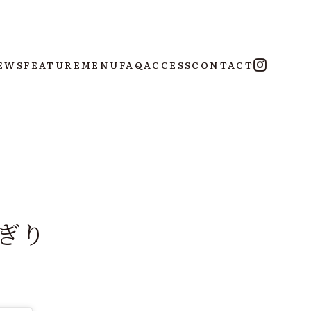
EWS
FEATURE
MENU
FAQ
ACCESS
CONTACT
にぎり