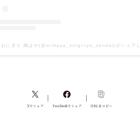
おにぎり 織はや(@orihaya_onigiriya_sendai)がシェ
Xでシェア
Facebookでシェア
URLをコピー