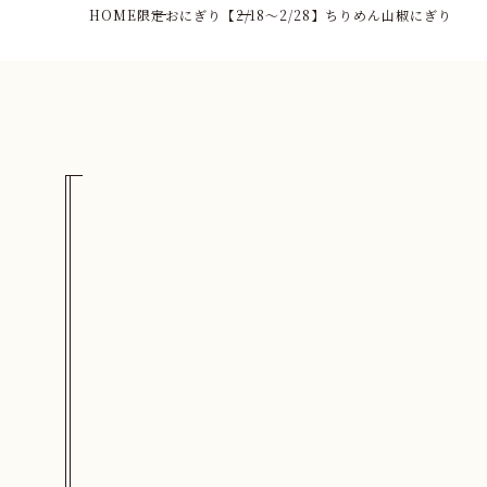
HOME
限定おにぎり
【2/18〜2/28】ちりめん山椒にぎり