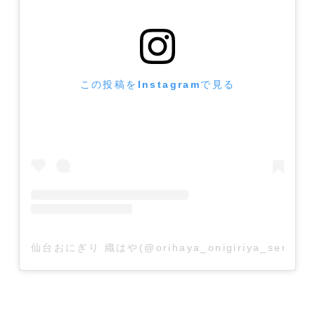
この投稿をInstagramで見る
仙台おにぎり 織はや(@orihaya_onigiriya_send