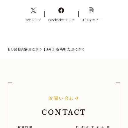
Xでシェア
Facebookでシェア
URLをコピー
HOME
限定おにぎり
【3月】高菜明太おにぎり
お問い合わせ
CONTACT
営業時間
月
火
水
木
金
土
日